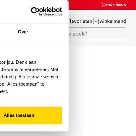
SHOP NIEUW
mijn account
favorieten
winkelmand
Over
oor jou. Denk aan
 de website verbeteren. Met
rhandig. Als je onze website
op "Alles toestaan" te
ert.
Alles toestaan