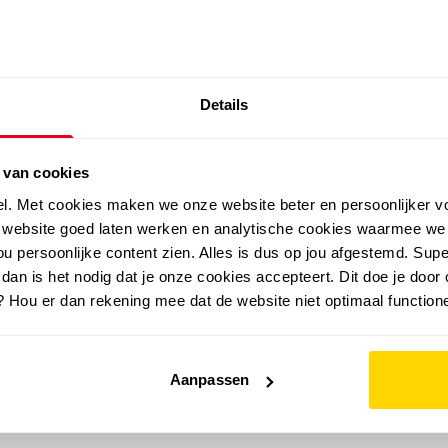
SALE: LAATSTE KANS!
Details
outdoor
zomer
merken
folder
sale
 van cookies
el. Met cookies maken we onze website beter en persoonlijker v
e website goed laten werken en analytische cookies waarmee we
u persoonlijke content zien. Alles is dus op jou afgestemd. Supe
 dan is het nodig dat je onze cookies accepteert. Dit doe je door 
? Hou er dan rekening mee dat de website niet optimaal functione
Aanpassen