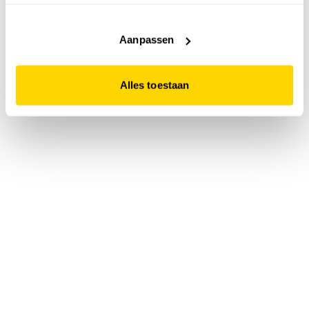
accepteert. Dit doe je door op "Alles toestaan" te klikken.
Liever geen cookies? Hou er dan rekening mee dat de
website niet optimaal functioneert.
Aanpassen
Alles toestaan