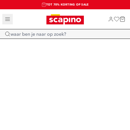
TOT 70% KORTING OP SALE
SALE: LAATSTE KANS!
SHOP NIEUW
Home