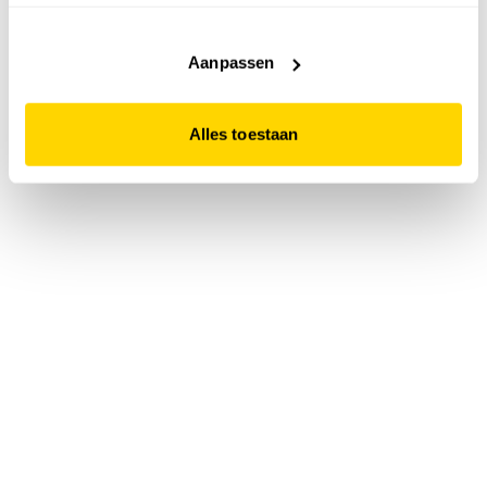
accepteert. Dit doe je door op "Alles toestaan" te klikken.
Liever geen cookies? Hou er dan rekening mee dat de
website niet optimaal functioneert.
Aanpassen
Alles toestaan