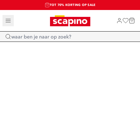
TOT 70% KORTING OP SALE
SALE: LAATSTE KANS!
SHOP NIEUW
Home