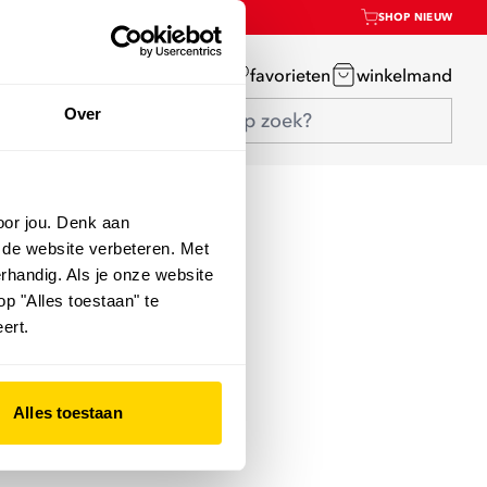
SHOP NIEUW
mijn account
favorieten
winkelmand
Over
oor jou. Denk aan
 de website verbeteren. Met
rhandig. Als je onze website
op "Alles toestaan" te
ert.
Alles toestaan