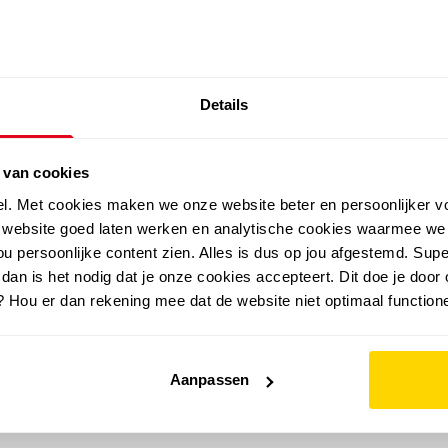
SALE: LAATSTE KANS!
Details
outdoor
zomer
merken
folder
sale
 van cookies
el. Met cookies maken we onze website beter en persoonlijker v
e website goed laten werken en analytische cookies waarmee we
u persoonlijke content zien. Alles is dus op jou afgestemd. Supe
 dan is het nodig dat je onze cookies accepteert. Dit doe je door 
? Hou er dan rekening mee dat de website niet optimaal functione
Aanpassen