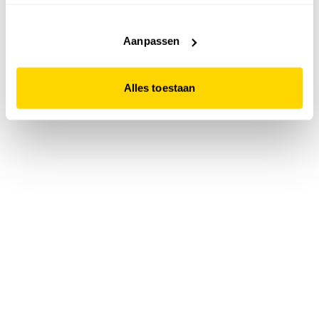
accepteert. Dit doe je door op "Alles toestaan" te klikken.
Liever geen cookies? Hou er dan rekening mee dat de
website niet optimaal functioneert.
Aanpassen
Alles toestaan