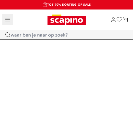
TOT 70% KORTING OP SALE
SALE: LAATSTE KANS!
SHOP NIEUW
Home