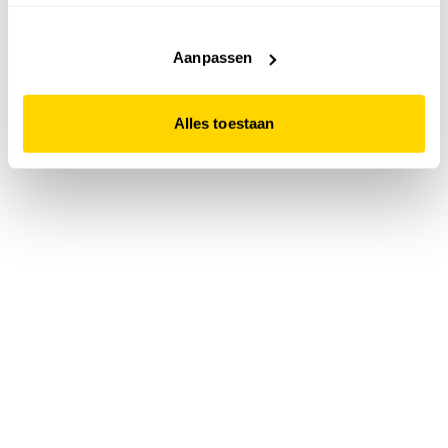
accepteert. Dit doe je door op "Alles toestaan" te klikken.
Liever geen cookies? Hou er dan rekening mee dat de
website niet optimaal functioneert.
Aanpassen
Alles toestaan