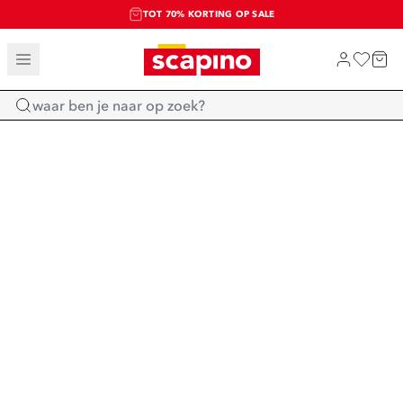
TOT 70% KORTING OP SALE
SALE: LAATSTE KANS!
SHOP NIEUW
Home