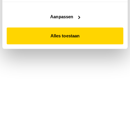
accepteert. Dit doe je door op "Alles toestaan" te klikken.
Liever geen cookies? Hou er dan rekening mee dat de
website niet optimaal functioneert.
Aanpassen
Alles toestaan