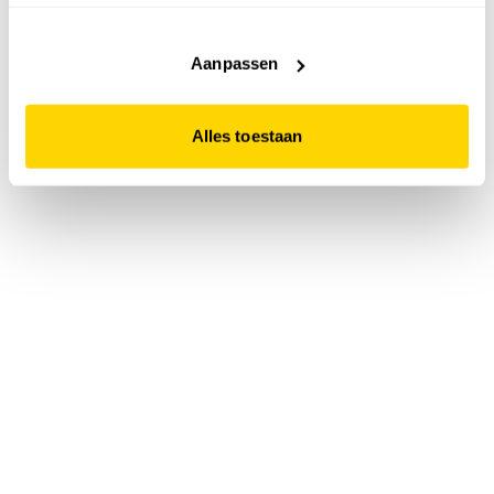
accepteert. Dit doe je door op "Alles toestaan" te klikken.
Liever geen cookies? Hou er dan rekening mee dat de
website niet optimaal functioneert.
Aanpassen
Alles toestaan