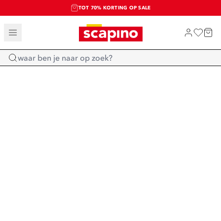
TOT 70% KORTING OP SALE
SALE: LAATSTE KANS!
SHOP NIEUW
Home