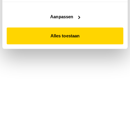
accepteert. Dit doe je door op "Alles toestaan" te klikken.
Liever geen cookies? Hou er dan rekening mee dat de
website niet optimaal functioneert.
Aanpassen
Alles toestaan