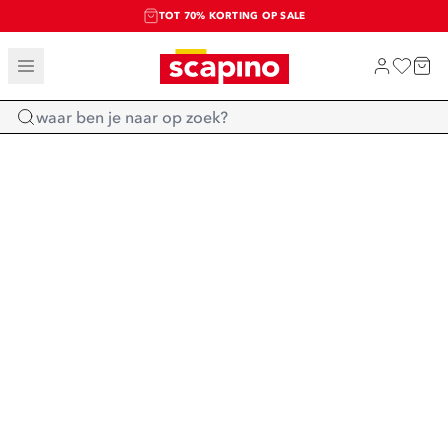
TOT 70% KORTING OP SALE
SALE: LAATSTE KANS!
SHOP NIEUW
Home