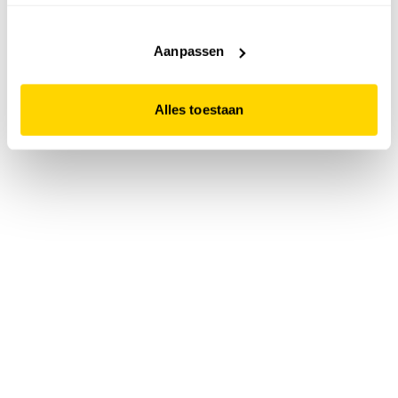
accepteert. Dit doe je door op "Alles toestaan" te klikken.
Liever geen cookies? Hou er dan rekening mee dat de
website niet optimaal functioneert.
Aanpassen
Alles toestaan