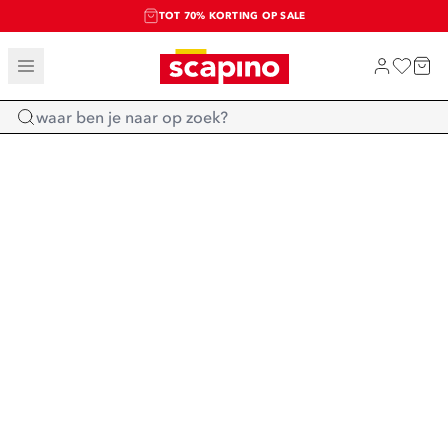
TOT 70% KORTING OP SALE
SALE: LAATSTE KANS!
SHOP NIEUW
Home