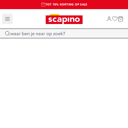
TOT 70% KORTING OP SALE
SALE: LAATSTE KANS!
SHOP NIEUW
Home