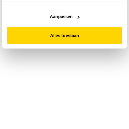
accepteert. Dit doe je door op "Alles toestaan" te klikken.
Liever geen cookies? Hou er dan rekening mee dat de
website niet optimaal functioneert.
Aanpassen
Alles toestaan