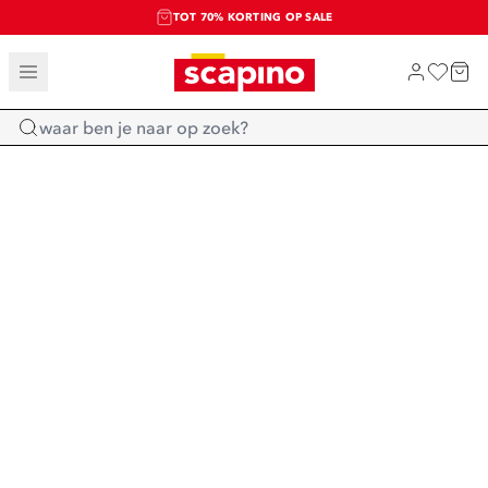
TOT 70% KORTING OP SALE
SALE: LAATSTE KANS!
SHOP NIEUW
Home