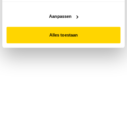
accepteert. Dit doe je door op "Alles toestaan" te klikken.
Liever geen cookies? Hou er dan rekening mee dat de
website niet optimaal functioneert.
Aanpassen
Alles toestaan