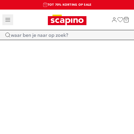
TOT 70% KORTING OP SALE
SALE: LAATSTE KANS!
SHOP NIEUW
Home