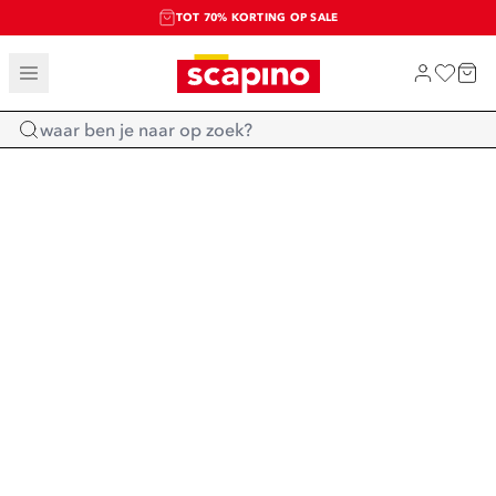
TOT 70% KORTING OP SALE
SALE: LAATSTE KANS!
SHOP NIEUW
Home