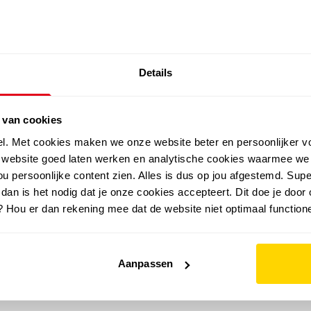
SALE: LAATSTE KANS!
Details
outdoor
zomer
merken
folder
sale
 van cookies
el. Met cookies maken we onze website beter en persoonlijker v
e website goed laten werken en analytische cookies waarmee we
u persoonlijke content zien. Alles is dus op jou afgestemd. Supe
 dan is het nodig dat je onze cookies accepteert. Dit doe je door 
? Hou er dan rekening mee dat de website niet optimaal functione
Aanpassen