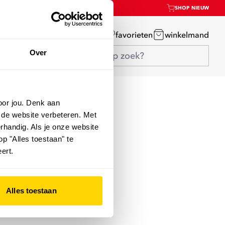
SHOP NIEUW
mijn account
favorieten
winkelmand
Over
oor jou. Denk aan
 de website verbeteren. Met
rhandig. Als je onze website
op "Alles toestaan" te
ert.
Alles toestaan