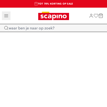
TOT 70% KORTING OP SALE
SALE: LAATSTE KANS!
SHOP NIEUW
Home