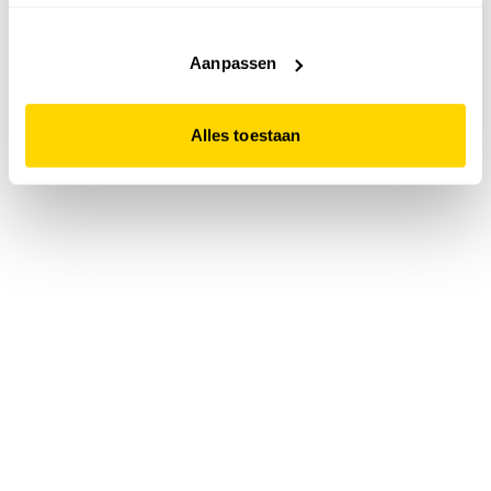
accepteert. Dit doe je door op "Alles toestaan" te klikken.
Liever geen cookies? Hou er dan rekening mee dat de
website niet optimaal functioneert.
Aanpassen
Alles toestaan