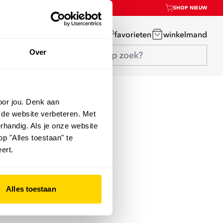
SHOP NIEUW
mijn account
favorieten
winkelmand
Over
oor jou. Denk aan
 de website verbeteren. Met
rhandig. Als je onze website
op "Alles toestaan" te
ert.
Alles toestaan