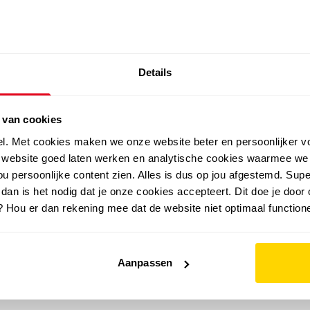
SALE: LAATSTE KANS!
Details
outdoor
zomer
merken
folder
sale
 van cookies
el. Met cookies maken we onze website beter en persoonlijker v
e website goed laten werken en analytische cookies waarmee we
u persoonlijke content zien. Alles is dus op jou afgestemd. Supe
 dan is het nodig dat je onze cookies accepteert. Dit doe je door 
? Hou er dan rekening mee dat de website niet optimaal functione
Aanpassen