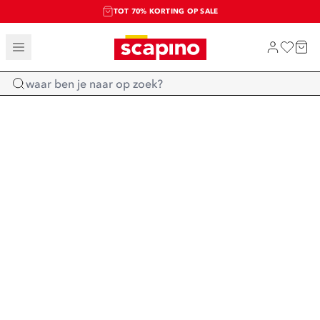
TOT 70% KORTING OP SALE
SALE: LAATSTE KANS!
SHOP NIEUW
Home