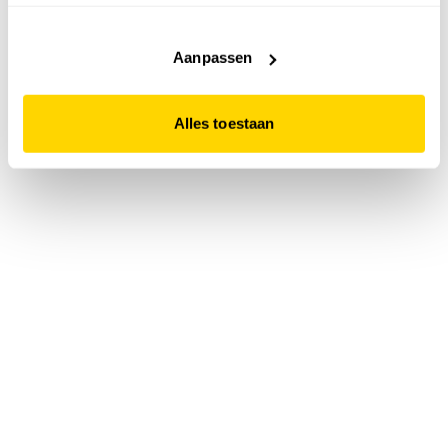
accepteert. Dit doe je door op "Alles toestaan" te klikken.
Liever geen cookies? Hou er dan rekening mee dat de
website niet optimaal functioneert.
Aanpassen
Alles toestaan