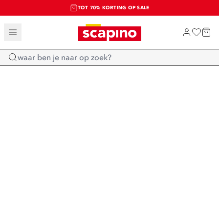
TOT 70% KORTING OP SALE
SALE: LAATSTE KANS!
SHOP NIEUW
Home