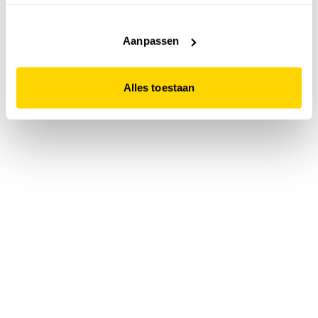
accepteert. Dit doe je door op "Alles toestaan" te klikken.
Liever geen cookies? Hou er dan rekening mee dat de
website niet optimaal functioneert.
Aanpassen
Alles toestaan