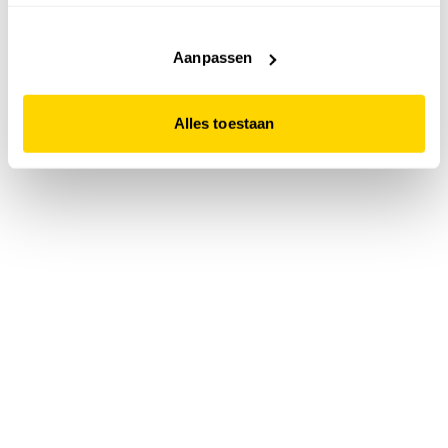
accepteert. Dit doe je door op "Alles toestaan" te klikken.
Liever geen cookies? Hou er dan rekening mee dat de
website niet optimaal functioneert.
Aanpassen
Alles toestaan