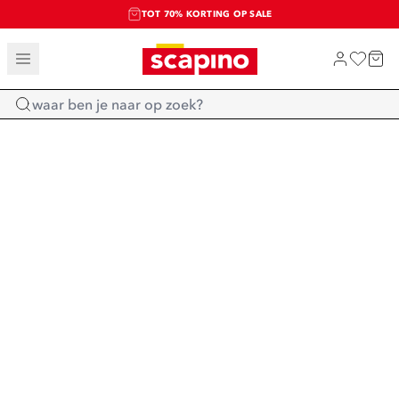
TOT 70% KORTING OP SALE
SALE: LAATSTE KANS!
SHOP NIEUW
Home