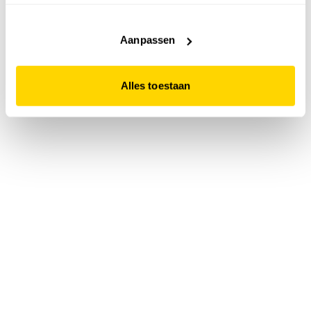
accepteert. Dit doe je door op "Alles toestaan" te klikken.
Liever geen cookies? Hou er dan rekening mee dat de
website niet optimaal functioneert.
Aanpassen
Alles toestaan