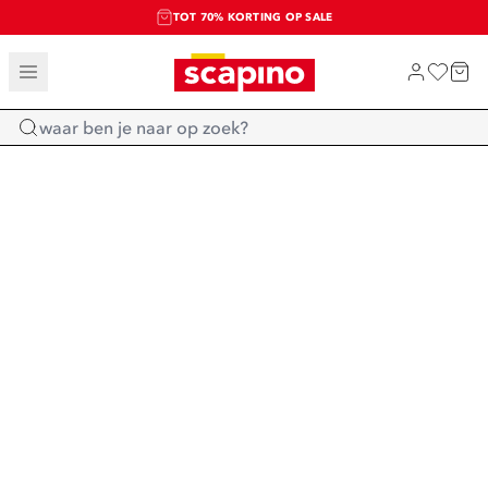
TOT 70% KORTING OP SALE
SALE: LAATSTE KANS!
SHOP NIEUW
Home