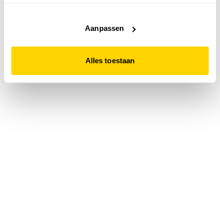
accepteert. Dit doe je door op "Alles toestaan" te klikken.
Liever geen cookies? Hou er dan rekening mee dat de
website niet optimaal functioneert.
Aanpassen
Alles toestaan