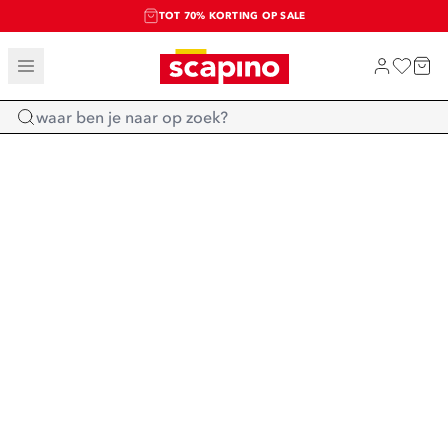
TOT 70% KORTING OP SALE
SALE: LAATSTE KANS!
SHOP NIEUW
Home