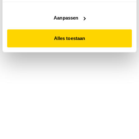
accepteert. Dit doe je door op "Alles toestaan" te klikken.
Liever geen cookies? Hou er dan rekening mee dat de
website niet optimaal functioneert.
Aanpassen
Alles toestaan