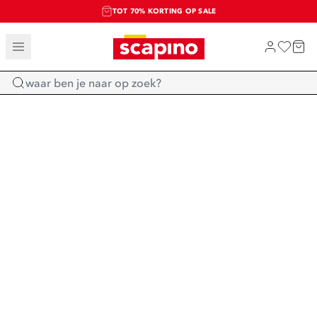
TOT 70% KORTING OP SALE
SALE: LAATSTE KANS!
SHOP NIEUW
Home