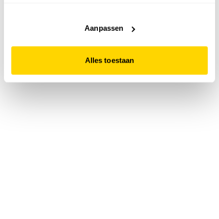
accepteert. Dit doe je door op "Alles toestaan" te klikken.
Liever geen cookies? Hou er dan rekening mee dat de
website niet optimaal functioneert.
Aanpassen
Alles toestaan