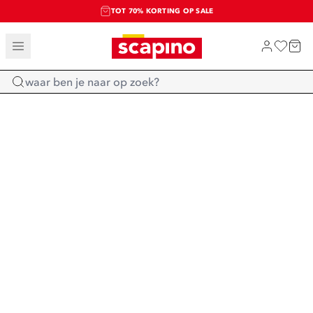
TOT 70% KORTING OP SALE
SALE: LAATSTE KANS!
SHOP NIEUW
Home