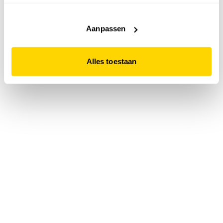
accepteert. Dit doe je door op "Alles toestaan" te klikken.
Liever geen cookies? Hou er dan rekening mee dat de
website niet optimaal functioneert.
Aanpassen
Alles toestaan