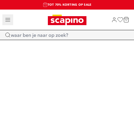
TOT 70% KORTING OP SALE
SALE: LAATSTE KANS!
SHOP NIEUW
Home