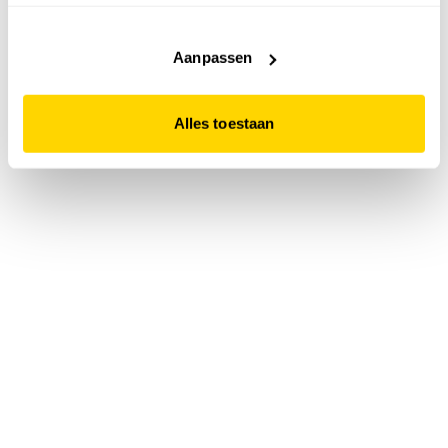
accepteert. Dit doe je door op "Alles toestaan" te klikken.
Liever geen cookies? Hou er dan rekening mee dat de
website niet optimaal functioneert.
Aanpassen
Alles toestaan