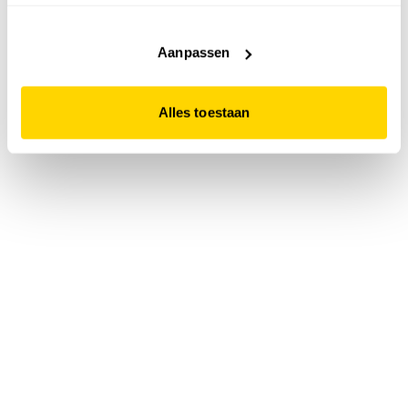
accepteert. Dit doe je door op "Alles toestaan" te klikken.
Liever geen cookies? Hou er dan rekening mee dat de
website niet optimaal functioneert.
Aanpassen
Alles toestaan