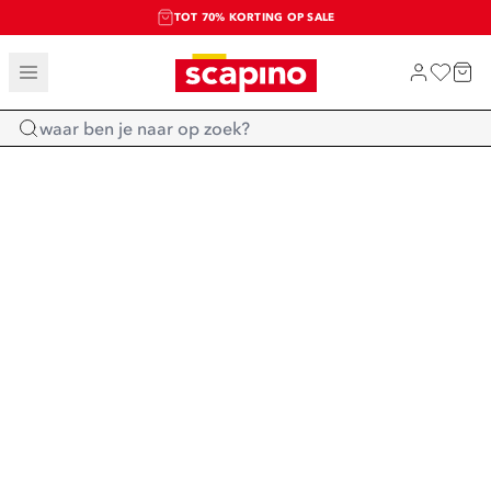
TOT 70% KORTING OP SALE
SALE: LAATSTE KANS!
SHOP NIEUW
Home