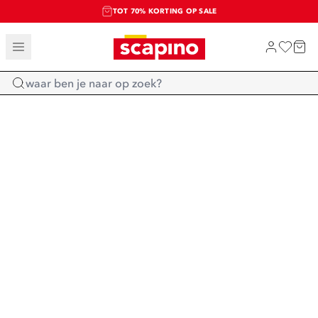
TOT 70% KORTING OP SALE
SALE: LAATSTE KANS!
SHOP NIEUW
Home