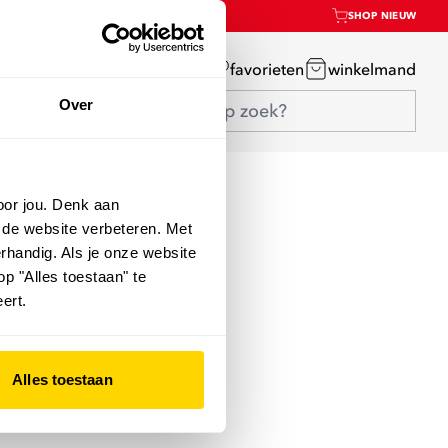
SHOP NIEUW
mijn account
favorieten
winkelmand
Over
oor jou. Denk aan
 de website verbeteren. Met
rhandig. Als je onze website
op "Alles toestaan" te
ert.
Alles toestaan