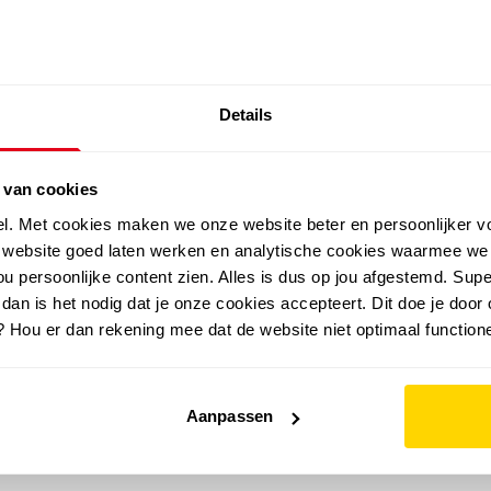
SALE: LAATSTE KANS!
Details
outdoor
zomer
merken
folder
sale
 van cookies
el. Met cookies maken we onze website beter en persoonlijker v
e website goed laten werken en analytische cookies waarmee we
u persoonlijke content zien. Alles is dus op jou afgestemd. Supe
 dan is het nodig dat je onze cookies accepteert. Dit doe je door 
? Hou er dan rekening mee dat de website niet optimaal functione
Aanpassen