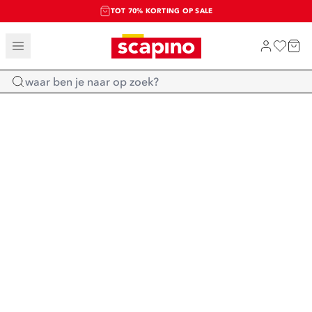
TOT 70% KORTING OP SALE
SALE: LAATSTE KANS!
SHOP NIEUW
Home