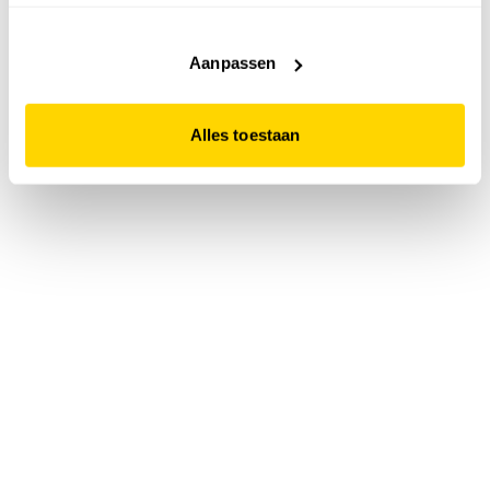
accepteert. Dit doe je door op "Alles toestaan" te klikken.
Liever geen cookies? Hou er dan rekening mee dat de
website niet optimaal functioneert.
Aanpassen
Alles toestaan