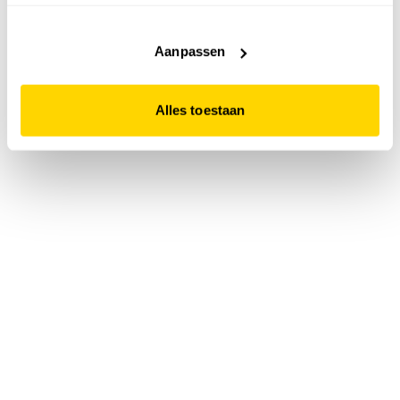
accepteert. Dit doe je door op "Alles toestaan" te klikken.
Liever geen cookies? Hou er dan rekening mee dat de
website niet optimaal functioneert.
Aanpassen
Alles toestaan