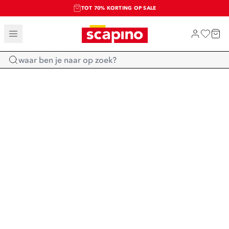
TOT 70% KORTING OP SALE
SALE: LAATSTE KANS!
SHOP NIEUW
Home