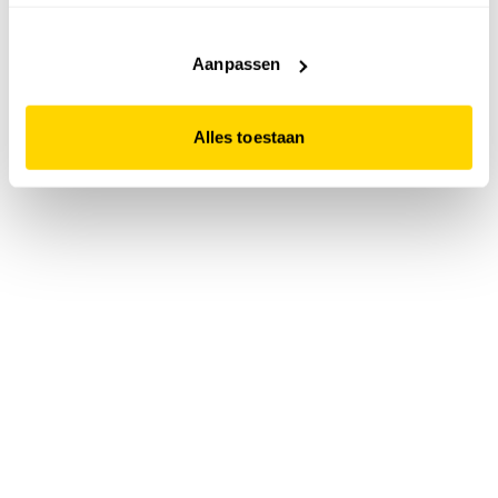
accepteert. Dit doe je door op "Alles toestaan" te klikken.
Liever geen cookies? Hou er dan rekening mee dat de
website niet optimaal functioneert.
Aanpassen
Alles toestaan