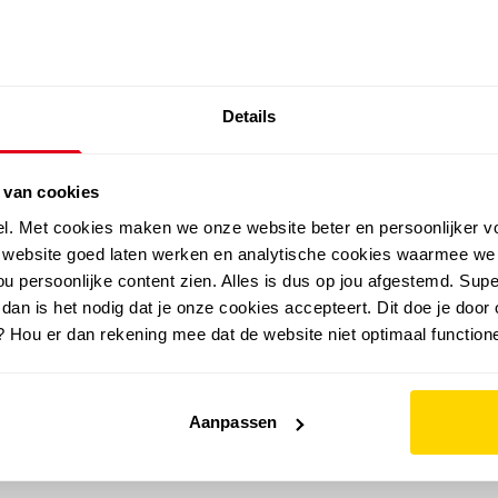
SALE: LAATSTE KANS!
Details
outdoor
zomer
merken
folder
sale
 van cookies
el. Met cookies maken we onze website beter en persoonlijker v
e website goed laten werken en analytische cookies waarmee we
u persoonlijke content zien. Alles is dus op jou afgestemd. Supe
 dan is het nodig dat je onze cookies accepteert. Dit doe je door 
? Hou er dan rekening mee dat de website niet optimaal functione
Aanpassen