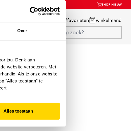
SHOP NIEUW
mijn account
favorieten
winkelmand
Over
oor jou. Denk aan
 de website verbeteren. Met
rhandig. Als je onze website
op "Alles toestaan" te
ert.
Alles toestaan