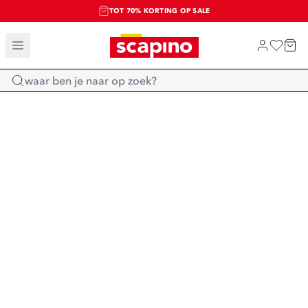
TOT 70% KORTING OP SALE
SALE: LAATSTE KANS!
SHOP NIEUW
Home