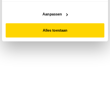
accepteert. Dit doe je door op "Alles toestaan" te klikken.
Liever geen cookies? Hou er dan rekening mee dat de
website niet optimaal functioneert.
Aanpassen
Alles toestaan