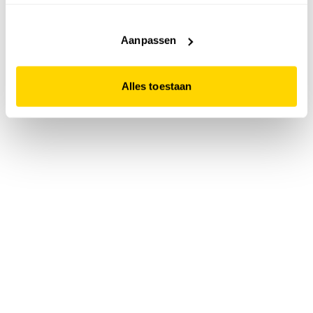
accepteert. Dit doe je door op "Alles toestaan" te klikken.
Liever geen cookies? Hou er dan rekening mee dat de
website niet optimaal functioneert.
Aanpassen
Alles toestaan