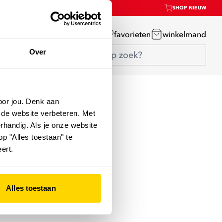
SHOP NIEUW
mijn account
favorieten
winkelmand
Over
oor jou. Denk aan
 de website verbeteren. Met
rhandig. Als je onze website
op "Alles toestaan" te
ert.
Alles toestaan