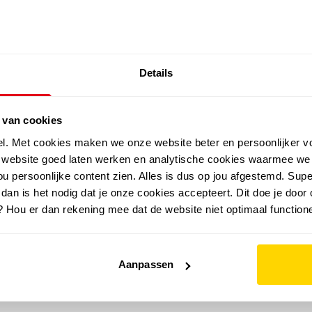
SALE: LAATSTE KANS!
Details
outdoor
zomer
merken
folder
sale
 van cookies
el. Met cookies maken we onze website beter en persoonlijker v
e website goed laten werken en analytische cookies waarmee we
u persoonlijke content zien. Alles is dus op jou afgestemd. Supe
 dan is het nodig dat je onze cookies accepteert. Dit doe je door 
? Hou er dan rekening mee dat de website niet optimaal functione
Aanpassen