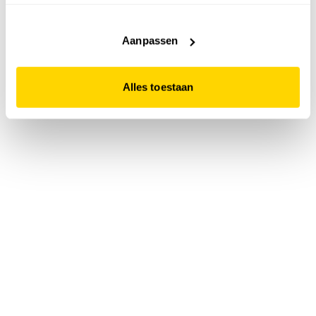
accepteert. Dit doe je door op "Alles toestaan" te klikken.
Liever geen cookies? Hou er dan rekening mee dat de
website niet optimaal functioneert.
Aanpassen
Alles toestaan