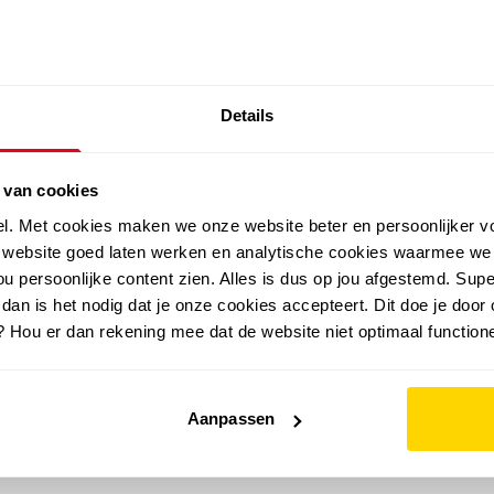
SALE: LAATSTE KANS!
Details
outdoor
zomer
merken
folder
sale
 van cookies
el. Met cookies maken we onze website beter en persoonlijker v
e website goed laten werken en analytische cookies waarmee we
u persoonlijke content zien. Alles is dus op jou afgestemd. Supe
 dan is het nodig dat je onze cookies accepteert. Dit doe je door 
? Hou er dan rekening mee dat de website niet optimaal functione
Aanpassen