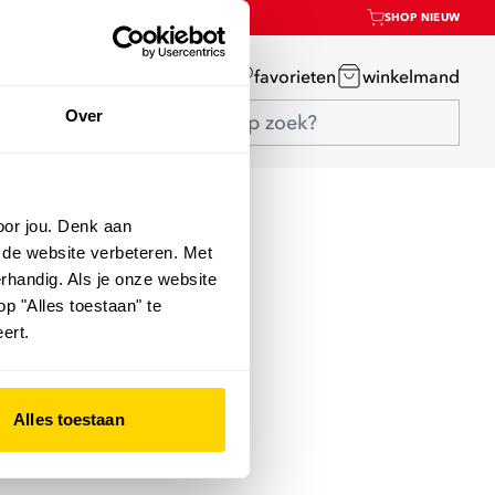
SHOP NIEUW
mijn account
favorieten
winkelmand
Over
oor jou. Denk aan
 de website verbeteren. Met
rhandig. Als je onze website
op "Alles toestaan" te
ert.
Alles toestaan