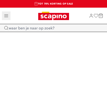
TOT 70% KORTING OP SALE
SALE: LAATSTE KANS!
SHOP NIEUW
Home