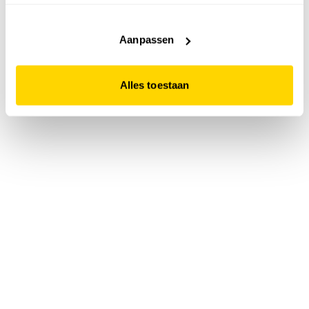
accepteert. Dit doe je door op "Alles toestaan" te klikken.
Liever geen cookies? Hou er dan rekening mee dat de
website niet optimaal functioneert.
Aanpassen
Alles toestaan