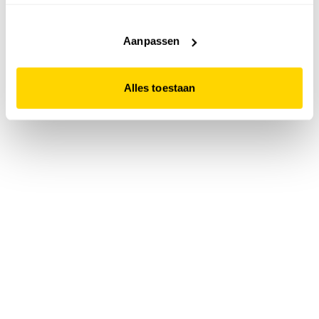
accepteert. Dit doe je door op "Alles toestaan" te klikken.
Liever geen cookies? Hou er dan rekening mee dat de
website niet optimaal functioneert.
Aanpassen
Alles toestaan