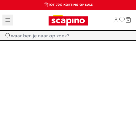
TOT 70% KORTING OP SALE
SALE: LAATSTE KANS!
SHOP NIEUW
Home