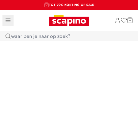
TOT 70% KORTING OP SALE
SALE: LAATSTE KANS!
SHOP NIEUW
Home