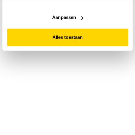
accepteert. Dit doe je door op "Alles toestaan" te klikken.
Liever geen cookies? Hou er dan rekening mee dat de
website niet optimaal functioneert.
Aanpassen
Alles toestaan