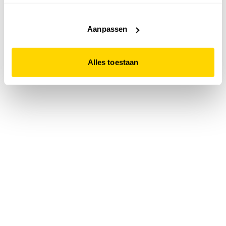
accepteert. Dit doe je door op "Alles toestaan" te klikken.
Liever geen cookies? Hou er dan rekening mee dat de
website niet optimaal functioneert.
Aanpassen
Alles toestaan