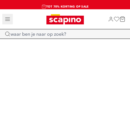
TOT 70% KORTING OP SALE
SALE: LAATSTE KANS!
SHOP NIEUW
Home