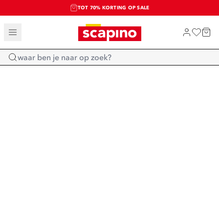
TOT 70% KORTING OP SALE
SALE: LAATSTE KANS!
SHOP NIEUW
Home