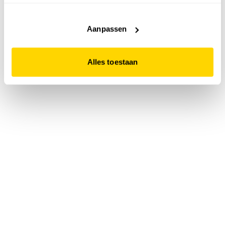
accepteert. Dit doe je door op "Alles toestaan" te klikken.
Liever geen cookies? Hou er dan rekening mee dat de
website niet optimaal functioneert.
Aanpassen
Alles toestaan