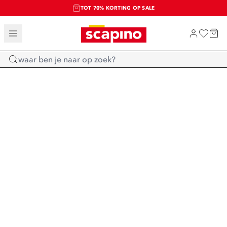
TOT 70% KORTING OP SALE
SALE: LAATSTE KANS!
SHOP NIEUW
Home