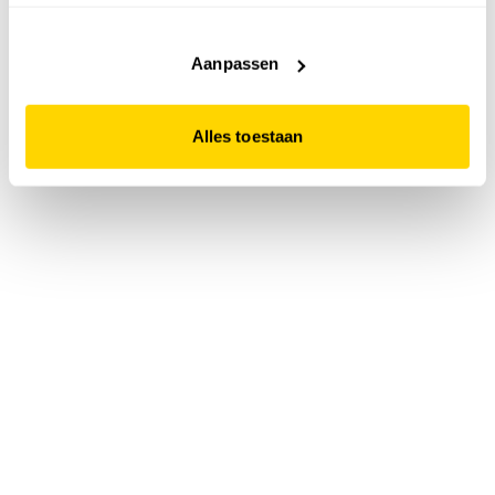
accepteert. Dit doe je door op "Alles toestaan" te klikken.
Liever geen cookies? Hou er dan rekening mee dat de
website niet optimaal functioneert.
Aanpassen
Alles toestaan