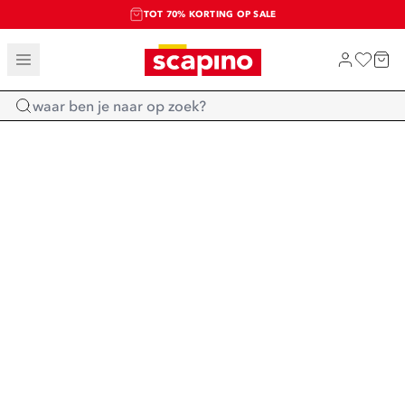
TOT 70% KORTING OP SALE
SALE: LAATSTE KANS!
SHOP NIEUW
Home