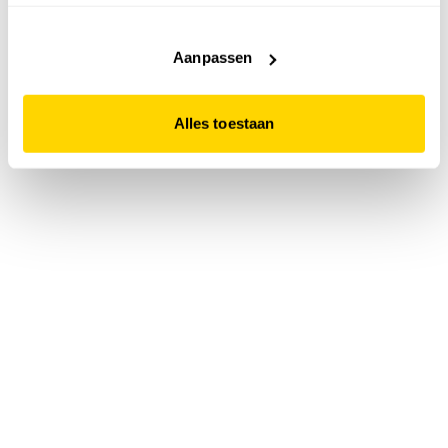
accepteert. Dit doe je door op "Alles toestaan" te klikken.
Liever geen cookies? Hou er dan rekening mee dat de
website niet optimaal functioneert.
Aanpassen
Alles toestaan