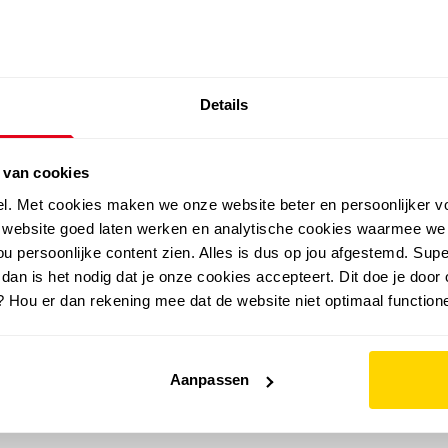
SALE: LAATSTE KANS!
Details
outdoor
zomer
merken
folder
sale
 van cookies
el. Met cookies maken we onze website beter en persoonlijker v
e website goed laten werken en analytische cookies waarmee we
u persoonlijke content zien. Alles is dus op jou afgestemd. Supe
 dan is het nodig dat je onze cookies accepteert. Dit doe je door 
? Hou er dan rekening mee dat de website niet optimaal functione
Aanpassen