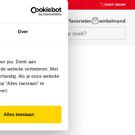
SHOP NIEUW
mijn account
favorieten
winkelmand
Over
oor jou. Denk aan
 de website verbeteren. Met
rhandig. Als je onze website
op "Alles toestaan" te
ert.
Alles toestaan