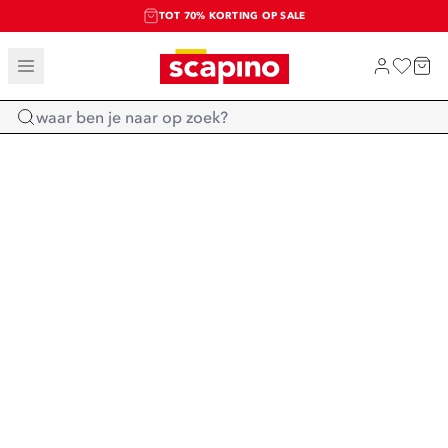
TOT 70% KORTING OP SALE
SALE: LAATSTE KANS!
SHOP NIEUW
Home