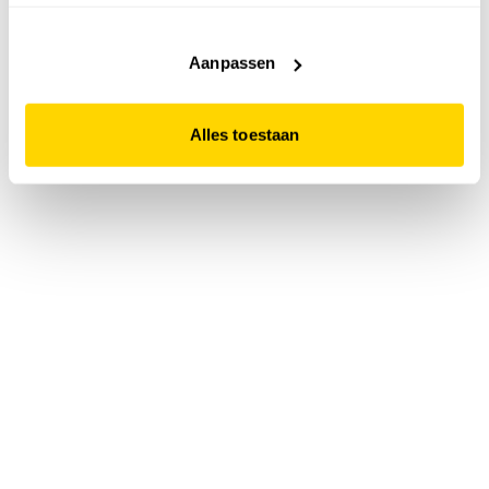
accepteert. Dit doe je door op "Alles toestaan" te klikken.
Liever geen cookies? Hou er dan rekening mee dat de
website niet optimaal functioneert.
Aanpassen
Alles toestaan