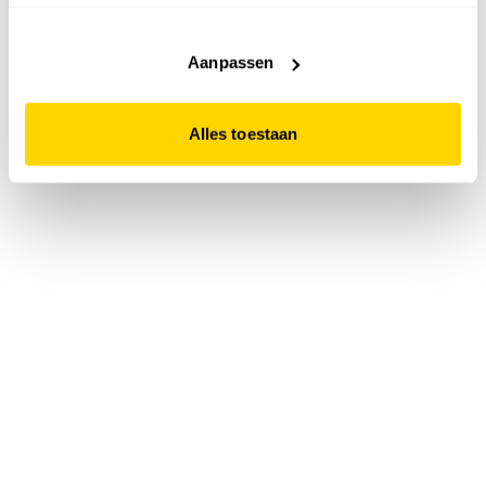
accepteert. Dit doe je door op "Alles toestaan" te klikken.
Liever geen cookies? Hou er dan rekening mee dat de
website niet optimaal functioneert.
Aanpassen
Alles toestaan