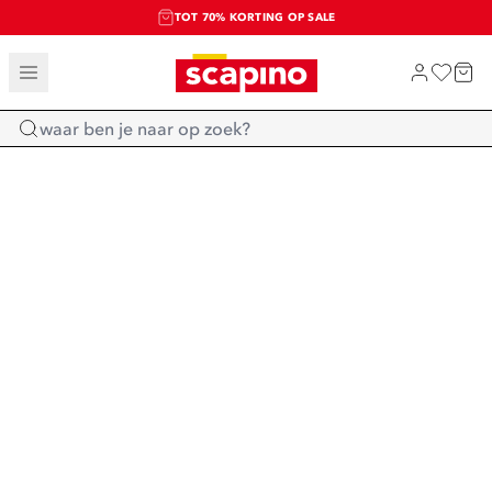
TOT 70% KORTING OP SALE
SALE: LAATSTE KANS!
SHOP NIEUW
Home