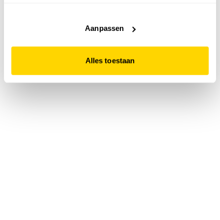
accepteert. Dit doe je door op "Alles toestaan" te klikken.
Liever geen cookies? Hou er dan rekening mee dat de
website niet optimaal functioneert.
Aanpassen
Alles toestaan