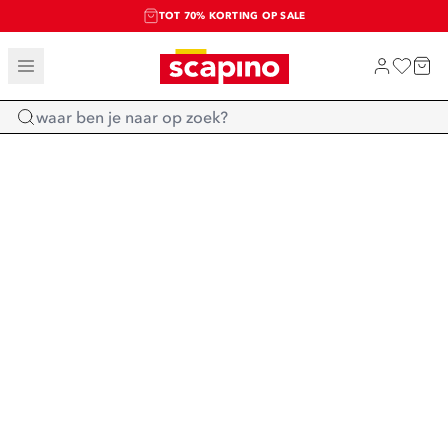
TOT 70% KORTING OP SALE
SALE: LAATSTE KANS!
SHOP NIEUW
Home