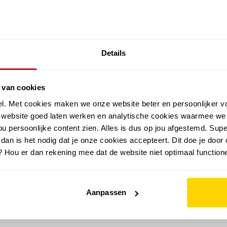
SALE: LAATSTE KANS!
Details
outdoor
zomer
merken
folder
sale
 van cookies
el. Met cookies maken we onze website beter en persoonlijker v
e website goed laten werken en analytische cookies waarmee we
u persoonlijke content zien. Alles is dus op jou afgestemd. Supe
 dan is het nodig dat je onze cookies accepteert. Dit doe je door 
? Hou er dan rekening mee dat de website niet optimaal functione
Aanpassen