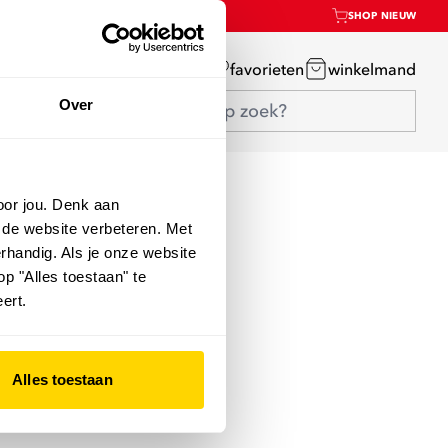
SHOP NIEUW
mijn account
favorieten
winkelmand
Over
oor jou. Denk aan
 de website verbeteren. Met
rhandig. Als je onze website
op "Alles toestaan" te
ert.
Alles toestaan